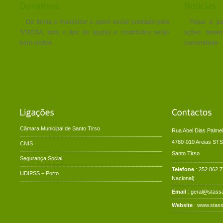
De forma a maximizar o apoio social prestado pela
Fique a pa
STASSA, todo o tipo de ajudas e contributos serão
ações desen
bem-vindos.
comunidade.
Câmara Municipal de Santo Tirso
Rua Abel Dias Palmei
4780-010 Areias STS
CNIS
Santo Tirso
Segurança Social
Telefone
: 252 862 
UDIPSS – Porto
Nacional)
Email
: geral@stassa
Website
:
www.stass