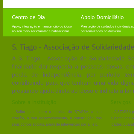
Apoio, integração e manutenção do idoso
Prestação de cuidados individualiza
no seu meio sociofamilar e habitacional.
personalizados no domicílio.
A S. Tiago - Associação de Solidariedade S
finalidade dar resposta a pessoas idosas, em
perda de independência, por período tem
contribuindo para que tenham uma vida digna,
prestando ajuda direta ao idoso e indireta à fa
Saiba mais sobre a história da STASSA, a sua
A STASSA pr
criação, o seu desenvolvimento, a constituição dos
a partir dos 
seus corpos sociais, áreas de intervenção social, etc.
idades, quando