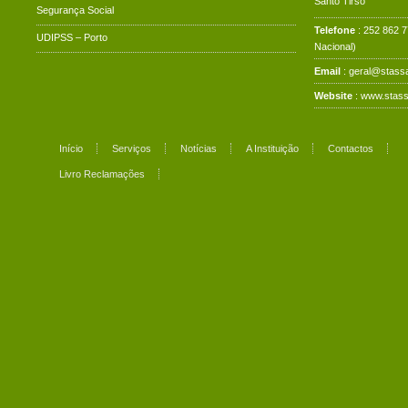
Santo Tirso
Segurança Social
Telefone
: 252 862 
UDIPSS – Porto
Nacional)
Email
: geral@stassa
Website
:
www.stass
Início
Serviços
Notícias
A Instituição
Contactos
Livro Reclamações