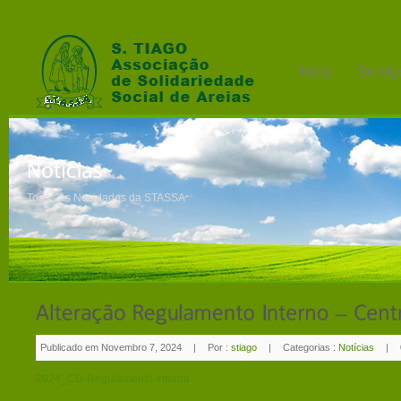
Todas as Novidades da STASSA
Publicado em Novembro 7, 2024
|
Por :
stiago
|
Categorias :
Notícias
|
2024_CD-Regulamento Interno