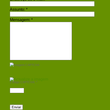
Assunto:
*
Mensagem:
*
Código CAPTCHA:
*