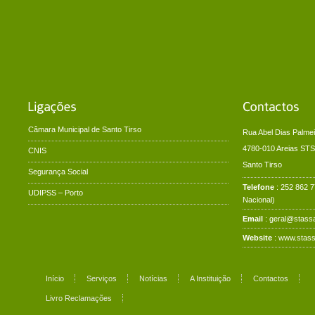
Câmara Municipal de Santo Tirso
Rua Abel Dias Palmei
4780-010 Areias STS
CNIS
Santo Tirso
Segurança Social
Telefone
: 252 862 
UDIPSS – Porto
Nacional)
Email
: geral@stassa
Website
:
www.stass
Início
Serviços
Notícias
A Instituição
Contactos
Livro Reclamações