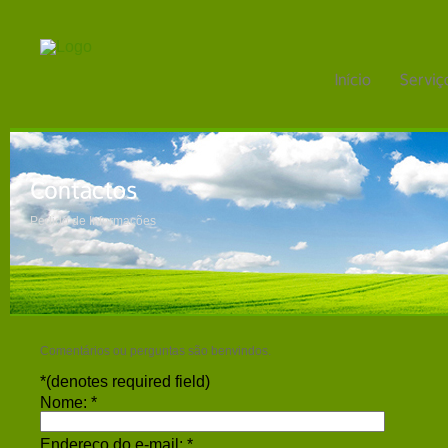
Pedido de Informações
Comentários ou perguntas são benvindos.
*
(denotes required field)
Nome:
*
Endereço do e-mail:
*