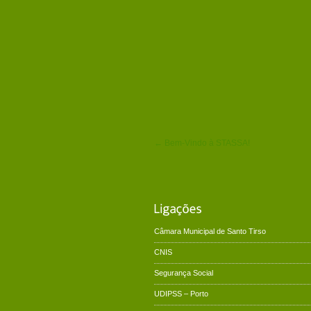
← Bem-Vindo à STASSA!
Câmara Municipal de Santo Tirso
CNIS
Segurança Social
UDIPSS – Porto