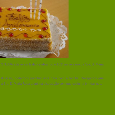
 a STASSA esteve em festa, celebrando o 102º aniversário da Sra. D. Maria
nstituição, podermos partilhar esta data com a família. Desejamos que
o a Sra. D. Maria Rosa a óptima disposição com que costuma brindar-nos.