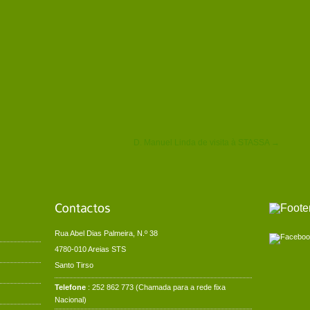
D. Manuel Linda de visita à STASSA →
Rua Abel Dias Palmeira, N.º 38
4780-010 Areias STS
Santo Tirso
Telefone
: 252 862 773 (Chamada para a rede fixa
Nacional)