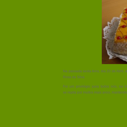
Na passada sexta-feira, dia 20 de Abril,
Rosa da Silva.
Foi um privilégio para todos nós, na I
se repita por muitos mais anos, mantend