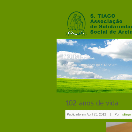
Todas as Novidades da STASSA
Publicado em Abril 23, 2012
|
Por :
stiago