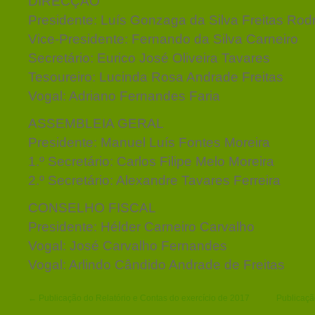
DIRECÇÃO
Presidente: Luís Gonzaga da Silva Freitas Rod
Vice-Presidente: Fernando da Silva Carneiro
Secretário: Eurico José Oliveira Tavares
Tesoureiro: Lucinda Rosa Andrade Freitas
Vogal: Adriano Fernandes Faria
ASSEMBLEIA GERAL
Presidente: Manuel Luís Fontes Moreira
1.º Secretário: Carlos Filipe Melo Moreira
2.º Secretário: Alexandre Tavares Ferreira
CONSELHO FISCAL
Presidente: Hélder Carneiro Carvalho
Vogal: José Carvalho Fernandes
Vogal: Arlindo Cândido Andrade de Freitas
← Publicação do Relatório e Contas do exercício de 2017
Publicaçã