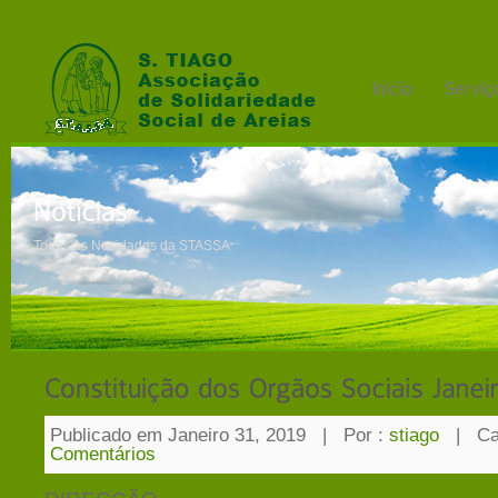
Todas as Novidades da STASSA
Publicado em Janeiro 31, 2019
|
Por :
stiago
|
Ca
Comentários