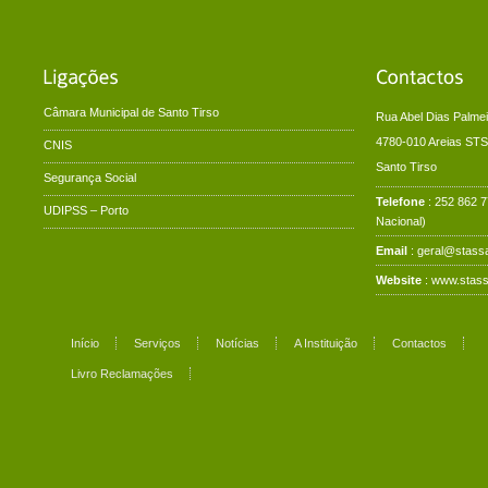
Câmara Municipal de Santo Tirso
Rua Abel Dias Palmei
4780-010 Areias STS
CNIS
Santo Tirso
Segurança Social
Telefone
: 252 862 
UDIPSS – Porto
Nacional)
Email
: geral@stassa
Website
:
www.stass
Início
Serviços
Notícias
A Instituição
Contactos
Livro Reclamações