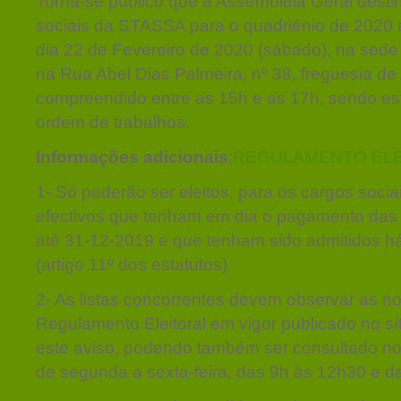
Torna-se público que a Assembleia Geral desti
sociais da STASSA para o quadriénio de 2020 a
dia 22 de Fevereiro de 2020 (sábado), na sede
na Rua Abel Dias Palmeira, nº 38, freguesia de
compreendido entre as 15h e as 17h, sendo es
ordem de trabalhos.
Informações adicionais
:
REGULAMENTO ELE
1- Só poderão ser eleitos, para os cargos socia
efectivos que tenham em dia o pagamento das 
até 31-12-2019 e que tenham sido admitidos h
(artigo 11º dos estatutos)
2- As listas concorrentes devem observar as n
Regulamento Eleitoral em vigor publicado no sít
este aviso, podendo também ser consultado nos
de segunda a sexta-feira, das 9h às 12h30 e d