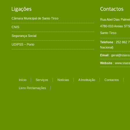
Câmara Municipal de Santo Tirso
Rua Abel Dias Palmei
4780-010 Areias STS
CNIS
Santo Tirso
Segurança Social
Telefone
: 252 862 
UDIPSS – Porto
Nacional)
Email
: geral@stassa
Website
:
www.stass
Início
Serviços
Notícias
A Instituição
Contactos
Livro Reclamações