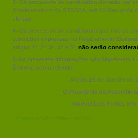
3- Os processos de candidatura deverão dar e
Administrativos da STASSA, até 15 dias após o
eleição.
4- Os processos de candidatura que não se e
condições expressas no Regulamento Eleitora
artigos 1º, 2º, 3º, 4º e 5º,
não serão considera
5- As presentes informações não dispensam a
Eleitoral acima referido.
Areias,16 de Janeiro de 
O Presidente da Assembleia
Manuel Luís Fontes More
← Programa de Acção e Orçamento para 2020