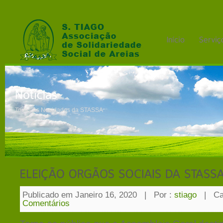
Todas as Novidades da STASSA
Publicado em Janeiro 16, 2020
|
Por :
stiago
|
Ca
Comentários