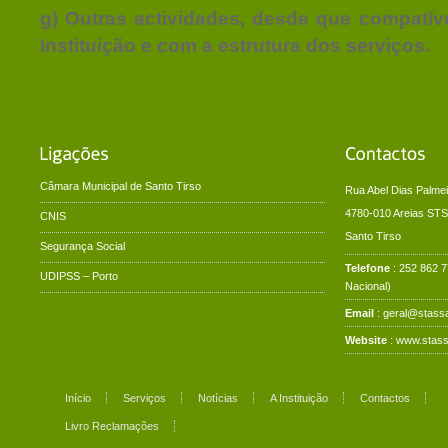
g) Outras actividades, desde que compatív
Instituição e com a estrutura dos serviços.
Câmara Municipal de Santo Tirso
Rua Abel Dias Palmei
4780-010 Areias STS
CNIS
Santo Tirso
Segurança Social
Telefone
: 252 862 
UDIPSS – Porto
Nacional)
Email
: geral@stassa
Website
:
www.stass
Início
Serviços
Notícias
A Instituição
Contactos
Livro Reclamações