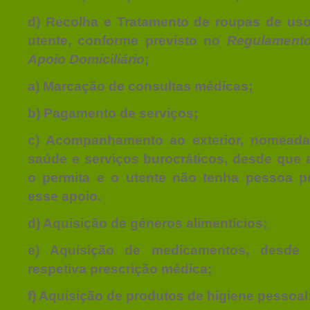
d) Recolha e Tratamento de roupas de us
utente, conforme previsto no
Regulamento
Apoio Domiciliário
;
a) Marcação de consultas médicas;
b) Pagamento de serviços;
c) Acompanhamento ao exterior, nomeada
saúde e serviços burocráticos, desde que a
o permita e o utente não tenha pessoa p
esse apoio.
d) Aquisição de géneros alimentícios;
e) Aquisição de medicamentos, desd
respetiva prescrição médica;
f) Aquisição de produtos de higiene pessoal