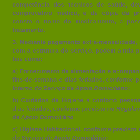
competência dos técnicos de saúde, de
comprovativo médico, e de cópia da pr
conste o nome do medicamento, a poso
tratamento.
3. Mediante pagamento extra-mensalidade,
com a estrutura do serviço, podem ainda pr
tais como:
a) Fornecimento de alimentação e acomp
fins-de-semana e dias feriados, conforme 
Interno do Serviço de Apoio Domiciliário
;
b) Cuidados de Higiene e conforto pessoa
dias feriados, conforme previsto no
Regulam
de Apoio Domiciliário
c) Higiene Habitacional, conforme previsto
do Serviço de Apoio Domiciliário
;