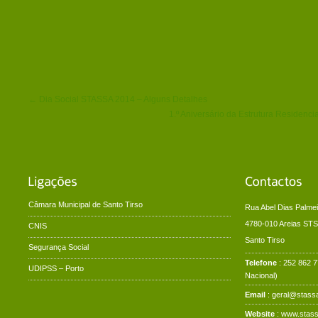
← Dia Social STASSA 2014 – Alguns Detalhes
1.º Aniversário da Estrutura Residen
Câmara Municipal de Santo Tirso
Rua Abel Dias Palmei
4780-010 Areias STS
CNIS
Santo Tirso
Segurança Social
Telefone
: 252 862 
UDIPSS – Porto
Nacional)
Email
: geral@stassa
Website
:
www.stass