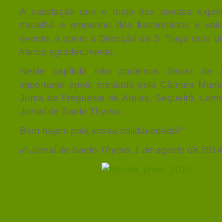
A satisfação que o rosto dos utentes expr
trabalho e empenho dos funcionários e volu
evento, a quem a Direcção da S. Tiago quer d
franco agradecimento.
Neste capítulo não podemos deixar de a
importante apoio prestado pela Câmara Munici
Junta de Freguesia de Areias, Sequeirô, Lama
Jornal de Santo Thyrso.
Bem hajam pela vossa solidariedade!”
in Jornal de Santo Thyrso, 1 de agosto de 201