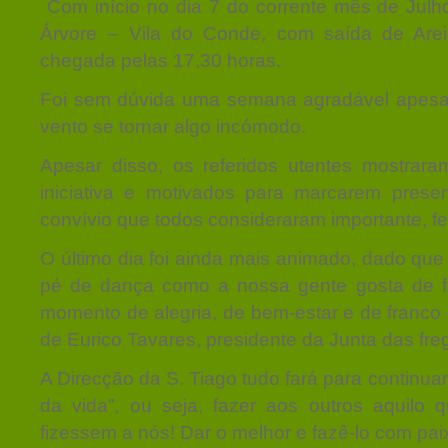
Com início no dia 7 do corrente mês de Julho,
Árvore – Vila do Conde, com saída de Arei
chegada pelas 17,30 horas.
Foi sem dúvida uma semana agradável apesar
vento se tornar algo incómodo.
Apesar disso, os referidos utentes mostraram
iniciativa e motivados para marcarem pres
convívio que todos consideraram importante, fe
O último dia foi ainda mais animado, dado que
pé de dança como a nossa gente gosta de f
momento de alegria, de bem-estar e de franco
de Eurico Tavares, presidente da Junta das fre
A Direcção da S. Tiago tudo fará para continuar
da vida”, ou seja, fazer aos outros aquilo
fizessem a nós! Dar o melhor e fazê-lo com pai