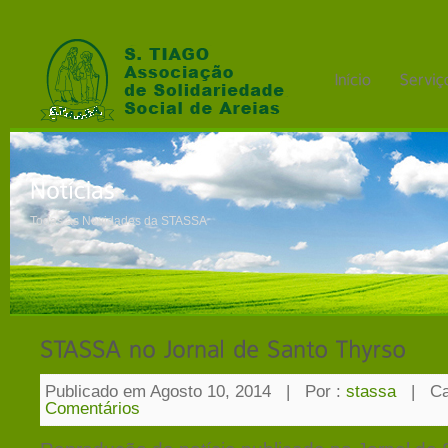
Todas as Novidades da STASSA
Publicado em Agosto 10, 2014
|
Por :
stassa
|
Ca
Comentários