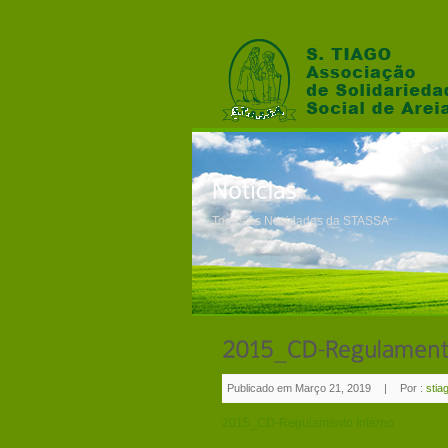
Todas as Novidades da STASSA
Publicado em Março 21, 2019
|
Por :
stia
2015_CD-Regulamento Interno