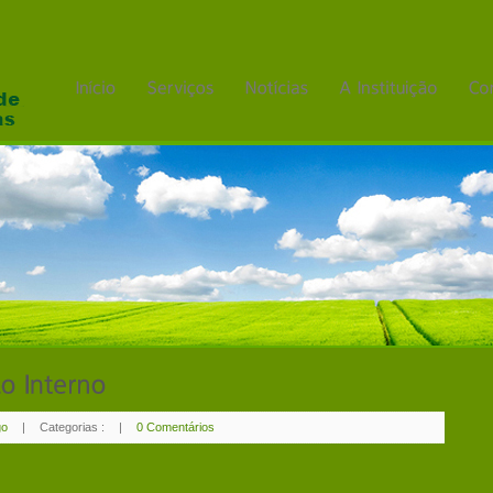
go
|
Categorias :
|
0 Comentários