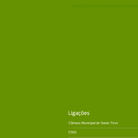
← Alteração dos Regulamentos Internos 
Câmara Municipal de Santo Tirso
CNIS