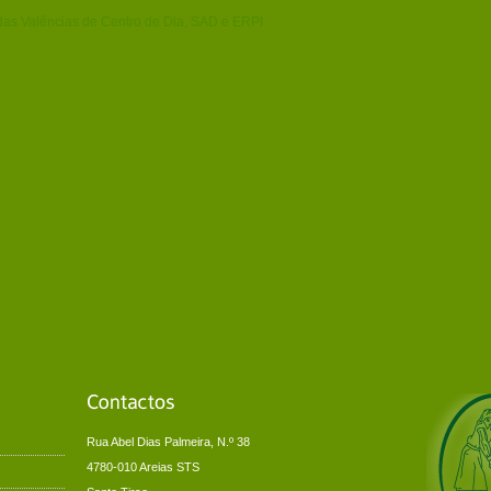
das Valências de Centro de Dia, SAD e ERPI
Rua Abel Dias Palmeira, N.º 38
4780-010 Areias STS