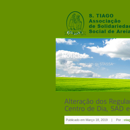
Todas as Novidades da STASSA
Publicado em Março 18, 2019
|
Por :
stia