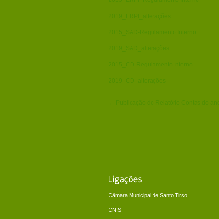
2015_ERPI -Regulamento Interno
2019_ERPI_alterações
2015_SAD-Regulamento Interno
2019_SAD_alterações
2015_CD-Regulamento Interno
2019_CD_alterações
← Publicação do Relatório Contas do an
Câmara Municipal de Santo Tirso
CNIS