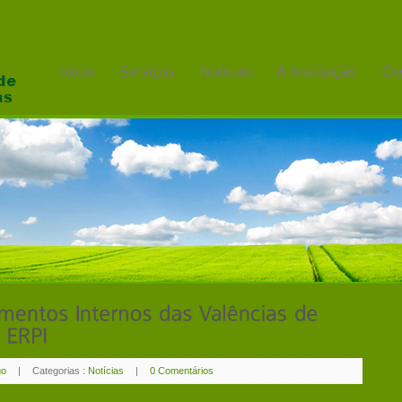
go
|
Categorias :
Notícias
|
0 Comentários