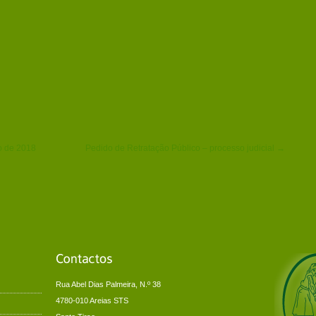
o de 2018
Pedido de Retratação Público – processo judicial →
Rua Abel Dias Palmeira, N.º 38
4780-010 Areias STS