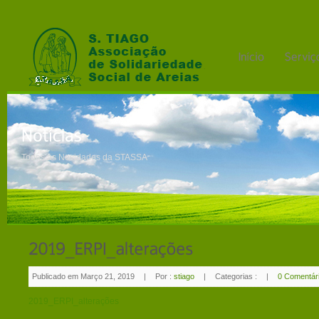
Todas as Novidades da STASSA
Publicado em Março 21, 2019
|
Por :
stiago
|
Categorias :
|
0 Comentár
2019_ERPI_alterações