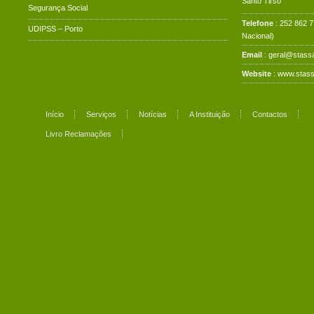
Santo Tirso
Segurança Social
Telefone
: 252 862 
UDIPSS – Porto
Nacional)
Email
: geral@stassa
Website
:
www.stass
Início
Serviços
Notícias
A Instituição
Contactos
Livro Reclamações