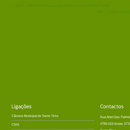
← ERPI – Plano Semanal de Actividades de 14 a 20 de Junho
ERPI – Plano Semana
Câmara Municipal de Santo Tirso
Rua Abel Dias Palmei
4780-010 Areias STS
CNIS