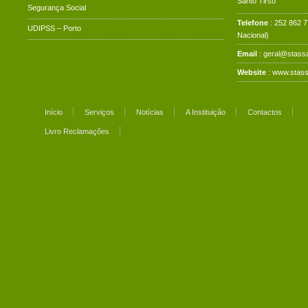
Santo Tirso
Segurança Social
Telefone
: 252 862 
UDIPSS – Porto
Nacional)
Email
: geral@stassa
Website
:
www.stass
Início
Serviços
Notícias
A Instituição
Contactos
Livro Reclamações