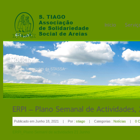
Todas as Novidades da STASSA
Publicado em Junho 18, 2021
|
Por :
stiago
|
Categorias :
Notícias
|
0 
ERPI_Plano Semanl de actividades 21 Junho