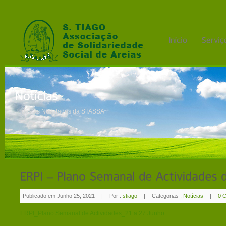
Todas as Novidades da STASSA
Publicado em Junho 25, 2021
|
Por :
stiago
|
Categorias :
Notícias
|
0 
ERPI_Plano Semanal de Actividades_21 a 27 Junho