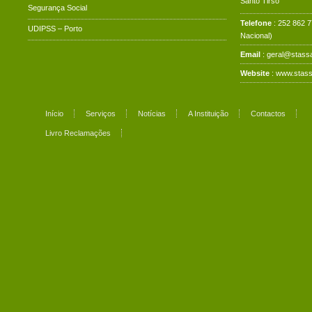
Santo Tirso
Segurança Social
Telefone
: 252 862 
UDIPSS – Porto
Nacional)
Email
: geral@stassa
Website
:
www.stass
Início
Serviços
Notícias
A Instituição
Contactos
Livro Reclamações