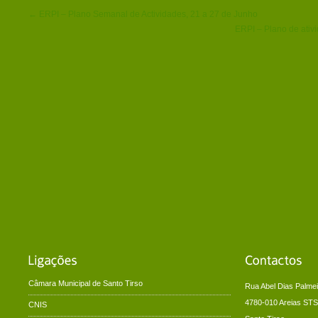
← ERPI – Plano Semanal de Actividades, 21 a 27 de Junho
ERPI – Plano de ativ
Câmara Municipal de Santo Tirso
Rua Abel Dias Palmei
4780-010 Areias STS
CNIS